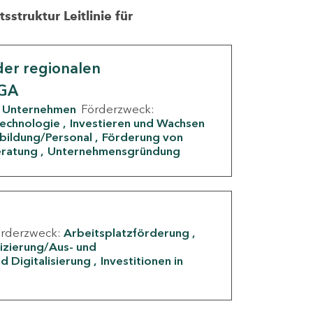
struktur Leitlinie für
er regionalen
IGA
Unternehmen
Förderzweck:
Technologie
Investieren und Wachsen
rbildung/Personal
Förderung von
eratung
Unternehmensgründung
örderzweck:
Arbeitsplatzförderung
fizierung/Aus- und
d Digitalisierung
Investitionen in
g