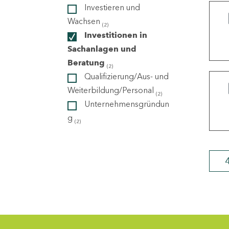
Investieren und
Wachsen
(2)
ndorte
Investitionen in
Sachanlagen und
Beratung
(2)
Qualifizierung/Aus- und
Weiterbildung/Personal
(2)
Unternehmensgründun
g
(2)