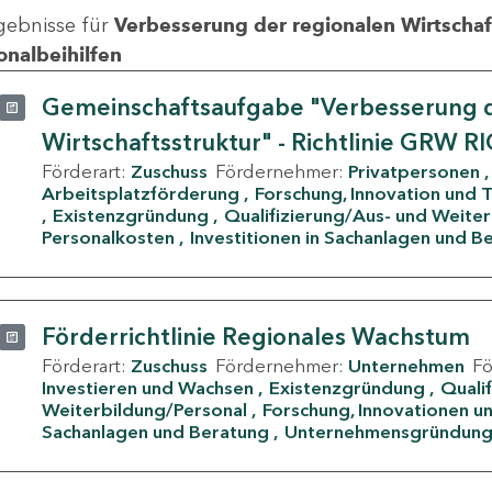
gebnisse für
Verbesserung der regionalen Wirtschafts
onalbeihilfen
Gemeinschaftsaufgabe "Verbesserung d
Wirtschaftsstruktur" - Richtlinie GRW R
Förderart:
Zuschuss
Fördernehmer:
Privatpersonen
Arbeitsplatzförderung
Forschung, Innovation und 
Existenzgründung
Qualifizierung/Aus- und Weite
Personalkosten
Investitionen in Sachanlagen und B
Förderrichtlinie Regionales Wachstum
Förderart:
Zuschuss
Fördernehmer:
Unternehmen
F
Investieren und Wachsen
Existenzgründung
Quali
Weiterbildung/Personal
Forschung, Innovationen un
Sachanlagen und Beratung
Unternehmensgründun