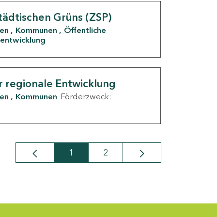
tädtischen Grüns (ZSP)
den
Kommunen
Öffentliche
entwicklung
r regionale Entwicklung
den
Kommunen
Förderzweck:
1
2
Seite
Seite