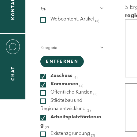
KONTAKT
5 Er
Typ
gen
regi
Webcontent, Artikel
n
(5)
Kategorie
ENTFERNEN
CHAT
icecenter
Zuschuss
(4)
Kommunen
(3)
Öffentliche Kunden
(3)
taktformular
Städtebau und
Regionalentwicklung
(3)
Arbeitsplatzförderun
g
erportal
(2)
Existenzgründung
(2)