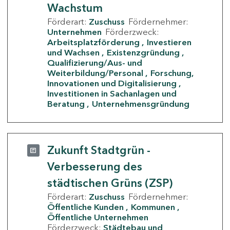
Wachstum
Förderart:
Zuschuss
Fördernehmer:
Unternehmen
Förderzweck:
Arbeitsplatzförderung
Investieren
und Wachsen
Existenzgründung
Qualifizierung/Aus- und
Weiterbildung/Personal
Forschung,
Innovationen und Digitalisierung
Investitionen in Sachanlagen und
Beratung
Unternehmensgründung
Zukunft Stadtgrün -
Verbesserung des
städtischen Grüns (ZSP)
Förderart:
Zuschuss
Fördernehmer:
Öffentliche Kunden
Kommunen
Öffentliche Unternehmen
Förderzweck:
Städtebau und