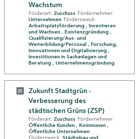
Wachstum
Förderart:
Zuschuss
Fördernehmer:
Unternehmen
Förderzweck:
Arbeitsplatzförderung
Investieren
und Wachsen
Existenzgründung
Qualifizierung/Aus- und
Weiterbildung/Personal
Forschung,
Innovationen und Digitalisierung
Investitionen in Sachanlagen und
Beratung
Unternehmensgründung
Zukunft Stadtgrün -
Verbesserung des
städtischen Grüns (ZSP)
Förderart:
Zuschuss
Fördernehmer:
Öffentliche Kunden
Kommunen
Öffentliche Unternehmen
Förderzweck:
Städtebau und