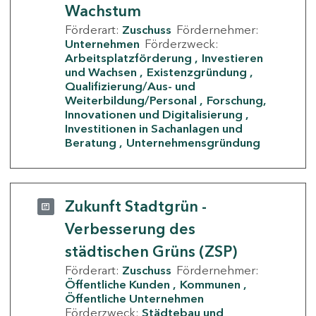
Wachstum
Förderart:
Zuschuss
Fördernehmer:
Unternehmen
Förderzweck:
Arbeitsplatzförderung
Investieren
und Wachsen
Existenzgründung
Qualifizierung/Aus- und
Weiterbildung/Personal
Forschung,
Innovationen und Digitalisierung
Investitionen in Sachanlagen und
Beratung
Unternehmensgründung
Zukunft Stadtgrün -
Verbesserung des
städtischen Grüns (ZSP)
Förderart:
Zuschuss
Fördernehmer:
Öffentliche Kunden
Kommunen
Öffentliche Unternehmen
Förderzweck:
Städtebau und