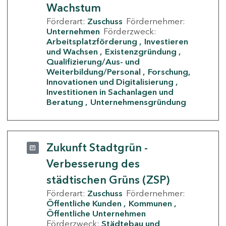
Wachstum
Förderart:
Zuschuss
Fördernehmer:
Unternehmen
Förderzweck:
Arbeitsplatzförderung
Investieren
und Wachsen
Existenzgründung
Qualifizierung/Aus- und
Weiterbildung/Personal
Forschung,
Innovationen und Digitalisierung
Investitionen in Sachanlagen und
Beratung
Unternehmensgründung
Zukunft Stadtgrün -
Verbesserung des
städtischen Grüns (ZSP)
Förderart:
Zuschuss
Fördernehmer:
Öffentliche Kunden
Kommunen
Öffentliche Unternehmen
Förderzweck:
Städtebau und