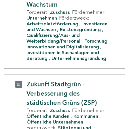
Wachstum
Förderart:
Zuschuss
Fördernehmer:
Unternehmen
Förderzweck:
Arbeitsplatzförderung
Investieren
und Wachsen
Existenzgründung
Qualifizierung/Aus- und
Weiterbildung/Personal
Forschung,
Innovationen und Digitalisierung
Investitionen in Sachanlagen und
Beratung
Unternehmensgründung
Zukunft Stadtgrün -
Verbesserung des
städtischen Grüns (ZSP)
Förderart:
Zuschuss
Fördernehmer:
Öffentliche Kunden
Kommunen
Öffentliche Unternehmen
Förderzweck:
Städtebau und