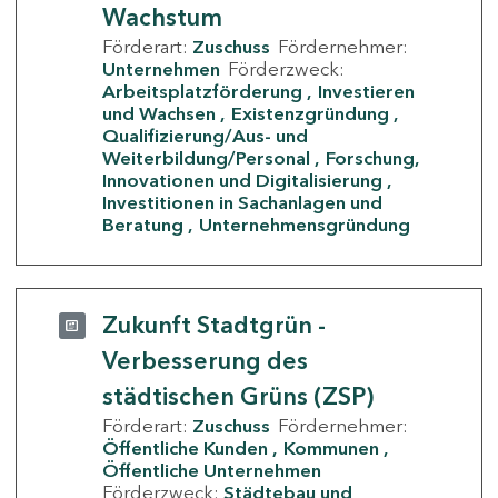
Wachstum
Förderart:
Zuschuss
Fördernehmer:
Unternehmen
Förderzweck:
Arbeitsplatzförderung
Investieren
und Wachsen
Existenzgründung
Qualifizierung/Aus- und
Weiterbildung/Personal
Forschung,
Innovationen und Digitalisierung
Investitionen in Sachanlagen und
Beratung
Unternehmensgründung
Zukunft Stadtgrün -
Verbesserung des
städtischen Grüns (ZSP)
Förderart:
Zuschuss
Fördernehmer:
Öffentliche Kunden
Kommunen
Öffentliche Unternehmen
Förderzweck:
Städtebau und