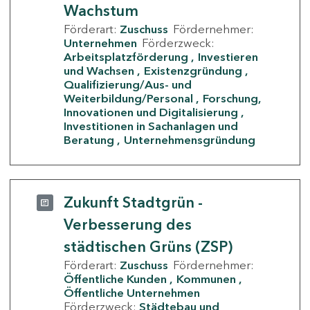
Wachstum
Förderart:
Zuschuss
Fördernehmer:
Unternehmen
Förderzweck:
Arbeitsplatzförderung
Investieren
und Wachsen
Existenzgründung
Qualifizierung/Aus- und
Weiterbildung/Personal
Forschung,
Innovationen und Digitalisierung
Investitionen in Sachanlagen und
Beratung
Unternehmensgründung
Zukunft Stadtgrün -
Verbesserung des
städtischen Grüns (ZSP)
Förderart:
Zuschuss
Fördernehmer:
Öffentliche Kunden
Kommunen
Öffentliche Unternehmen
Förderzweck:
Städtebau und