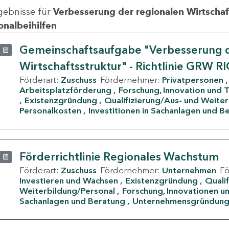
gebnisse für
Verbesserung der regionalen Wirtschafts
onalbeihilfen
Gemeinschaftsaufgabe "Verbesserung d
Wirtschaftsstruktur" - Richtlinie GRW R
Förderart:
Zuschuss
Fördernehmer:
Privatpersonen
Arbeitsplatzförderung
Forschung, Innovation und 
Existenzgründung
Qualifizierung/Aus- und Weite
Personalkosten
Investitionen in Sachanlagen und B
Förderrichtlinie Regionales Wachstum
Förderart:
Zuschuss
Fördernehmer:
Unternehmen
F
Investieren und Wachsen
Existenzgründung
Quali
Weiterbildung/Personal
Forschung, Innovationen un
Sachanlagen und Beratung
Unternehmensgründun