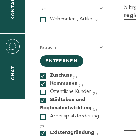
KONTAKT
5 Er
Typ
gen
regi
Webcontent, Artikel
n
(5)
Kategorie
ENTFERNEN
CHAT
icecenter
Zuschuss
(4)
Kommunen
(3)
Öffentliche Kunden
(3)
taktformular
Städtebau und
Regionalentwicklung
(3)
Arbeitsplatzförderung
erportal
(2)
Existenzgründung
(2)