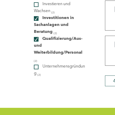
Investieren und
Wachsen
(2)
ndorte
Investitionen in
Sachanlagen und
Beratung
(2)
Qualifizierung/Aus-
und
Weiterbildung/Personal
(2)
Unternehmensgründun
g
(2)