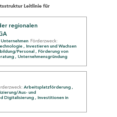
struktur Leitlinie für
er regionalen
IGA
Unternehmen
Förderzweck:
Technologie
Investieren und Wachsen
rbildung/Personal
Förderung von
eratung
Unternehmensgründung
örderzweck:
Arbeitsplatzförderung
fizierung/Aus- und
d Digitalisierung
Investitionen in
g