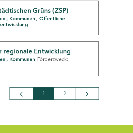
tädtischen Grüns (ZSP)
den
Kommunen
Öffentliche
entwicklung
r regionale Entwicklung
den
Kommunen
Förderzweck:
1
2
Seite
Seite