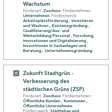
Wachstum
Förderart:
Zuschuss
Fördernehmer:
Unternehmen
Förderzweck:
Arbeitsplatzförderung
Investieren
und Wachsen
Existenzgründung
Qualifizierung/Aus- und
Weiterbildung/Personal
Forschung,
Innovationen und Digitalisierung
Investitionen in Sachanlagen und
Beratung
Unternehmensgründung
Zukunft Stadtgrün -
Verbesserung des
städtischen Grüns (ZSP)
Förderart:
Zuschuss
Fördernehmer:
Öffentliche Kunden
Kommunen
Öffentliche Unternehmen
Förderzweck:
Städtebau und