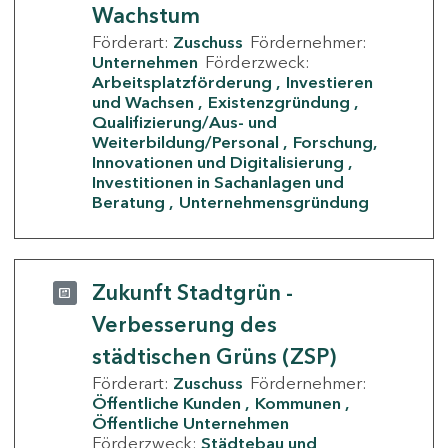
Wachstum
Förderart:
Zuschuss
Fördernehmer:
Unternehmen
Förderzweck:
Arbeitsplatzförderung
Investieren
und Wachsen
Existenzgründung
Qualifizierung/Aus- und
Weiterbildung/Personal
Forschung,
Innovationen und Digitalisierung
Investitionen in Sachanlagen und
Beratung
Unternehmensgründung
Zukunft Stadtgrün -
Verbesserung des
städtischen Grüns (ZSP)
Förderart:
Zuschuss
Fördernehmer:
Öffentliche Kunden
Kommunen
Öffentliche Unternehmen
Förderzweck:
Städtebau und