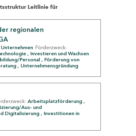
struktur Leitlinie für
er regionalen
IGA
Unternehmen
Förderzweck:
Technologie
Investieren und Wachsen
rbildung/Personal
Förderung von
eratung
Unternehmensgründung
örderzweck:
Arbeitsplatzförderung
fizierung/Aus- und
d Digitalisierung
Investitionen in
g