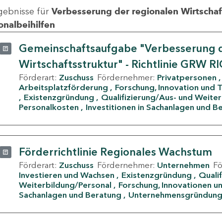
gebnisse für
Verbesserung der regionalen Wirtschafts
onalbeihilfen
Gemeinschaftsaufgabe "Verbesserung d
Wirtschaftsstruktur" - Richtlinie GRW R
Förderart:
Zuschuss
Fördernehmer:
Privatpersonen
Arbeitsplatzförderung
Forschung, Innovation und 
Existenzgründung
Qualifizierung/Aus- und Weite
Personalkosten
Investitionen in Sachanlagen und B
Förderrichtlinie Regionales Wachstum
Förderart:
Zuschuss
Fördernehmer:
Unternehmen
F
Investieren und Wachsen
Existenzgründung
Quali
Weiterbildung/Personal
Forschung, Innovationen un
Sachanlagen und Beratung
Unternehmensgründun