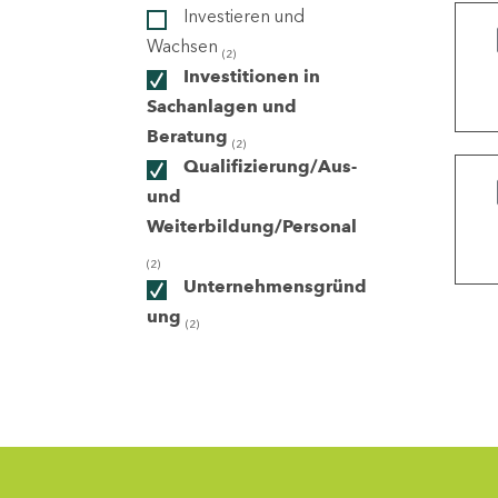
Investieren und
Wachsen
(2)
ndorte
Investitionen in
Sachanlagen und
Beratung
(2)
Qualifizierung/Aus-
und
Weiterbildung/Personal
(2)
Unternehmensgründ
ung
(2)