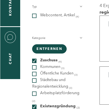
KONTAKT
4 Er
Typ
gen
regi
Webcontent, Artikel
n
(4)
Kategorie
ENTFERNEN
CHAT
icecenter
Zuschuss
(4)
Kommunen
(3)
Öffentliche Kunden
(3)
taktformular
Städtebau und
Regionalentwicklung
(3)
Arbeitsplatzförderung
erportal
(2)
Existenzgründung
(2)