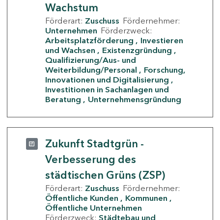
Wachstum
Förderart:
Zuschuss
Fördernehmer:
Unternehmen
Förderzweck:
Arbeitsplatzförderung
Investieren
und Wachsen
Existenzgründung
Qualifizierung/Aus- und
Weiterbildung/Personal
Forschung,
Innovationen und Digitalisierung
Investitionen in Sachanlagen und
Beratung
Unternehmensgründung
Zukunft Stadtgrün -
Verbesserung des
städtischen Grüns (ZSP)
Förderart:
Zuschuss
Fördernehmer:
Öffentliche Kunden
Kommunen
Öffentliche Unternehmen
Förderzweck:
Städtebau und