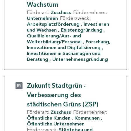
Wachstum
Förderart:
Zuschuss
Fördernehmer:
Unternehmen
Förderzweck:
Arbeitsplatzförderung
Investieren
und Wachsen
Existenzgründung
Qualifizierung/Aus- und
Weiterbildung/Personal
Forschung,
Innovationen und Digitalisierung
Investitionen in Sachanlagen und
Beratung
Unternehmensgründung
Zukunft Stadtgrün -
Verbesserung des
städtischen Grüns (ZSP)
Förderart:
Zuschuss
Fördernehmer:
Öffentliche Kunden
Kommunen
Öffentliche Unternehmen
Förderzweck:
Städtebau und