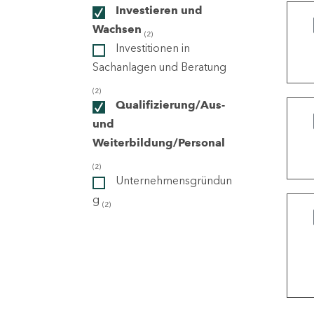
Investieren und
Wachsen
(2)
ndorte
Investitionen in
Sachanlagen und Beratung
(2)
Qualifizierung/Aus-
und
Weiterbildung/Personal
(2)
Unternehmensgründun
g
(2)