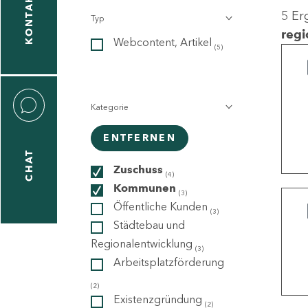
KONTAKT
5 Er
Typ
gen
regi
Webcontent, Artikel
n
(5)
Kategorie
ENTFERNEN
CHAT
icecenter
Zuschuss
(4)
Kommunen
(3)
Öffentliche Kunden
(3)
taktformular
Städtebau und
Regionalentwicklung
(3)
Arbeitsplatzförderung
erportal
(2)
Existenzgründung
(2)