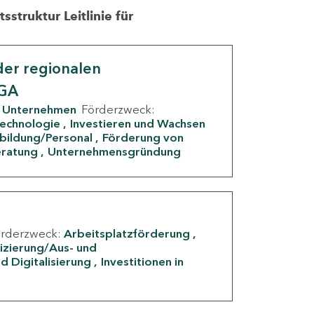
struktur Leitlinie für
er regionalen
IGA
Unternehmen
Förderzweck:
Technologie
Investieren und Wachsen
rbildung/Personal
Förderung von
eratung
Unternehmensgründung
örderzweck:
Arbeitsplatzförderung
fizierung/Aus- und
d Digitalisierung
Investitionen in
g