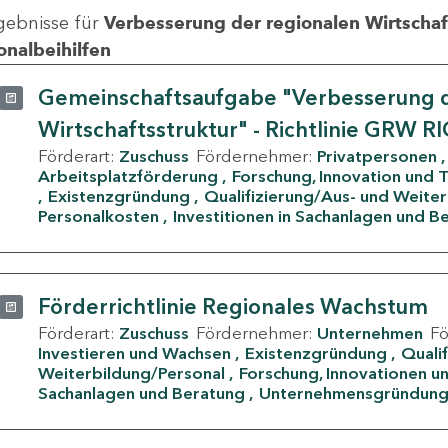
gebnisse für
Verbesserung der regionalen Wirtschafts
onalbeihilfen
Gemeinschaftsaufgabe "Verbesserung d
Wirtschaftsstruktur" - Richtlinie GRW R
Förderart:
Zuschuss
Fördernehmer:
Privatpersonen
Arbeitsplatzförderung
Forschung, Innovation und 
Existenzgründung
Qualifizierung/Aus- und Weite
Personalkosten
Investitionen in Sachanlagen und B
Förderrichtlinie Regionales Wachstum
Förderart:
Zuschuss
Fördernehmer:
Unternehmen
F
Investieren und Wachsen
Existenzgründung
Quali
Weiterbildung/Personal
Forschung, Innovationen un
Sachanlagen und Beratung
Unternehmensgründun