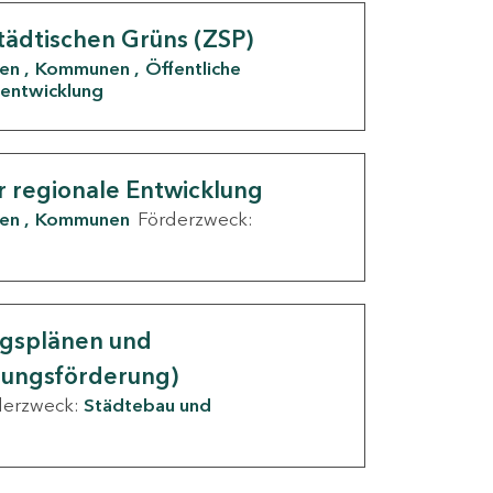
tädtischen Grüns (ZSP)
den
Kommunen
Öffentliche
entwicklung
r regionale Entwicklung
den
Kommunen
Förderzweck:
ngsplänen und
nungsförderung)
derzweck:
Städtebau und