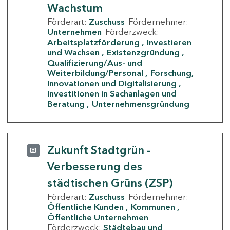
Wachstum
Förderart:
Zuschuss
Fördernehmer:
Unternehmen
Förderzweck:
Arbeitsplatzförderung
Investieren
und Wachsen
Existenzgründung
Qualifizierung/Aus- und
Weiterbildung/Personal
Forschung,
Innovationen und Digitalisierung
Investitionen in Sachanlagen und
Beratung
Unternehmensgründung
Zukunft Stadtgrün -
Verbesserung des
städtischen Grüns (ZSP)
Förderart:
Zuschuss
Fördernehmer:
Öffentliche Kunden
Kommunen
Öffentliche Unternehmen
Förderzweck:
Städtebau und