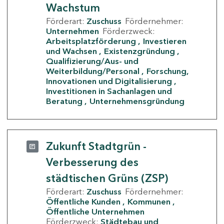
Wachstum
Förderart:
Zuschuss
Fördernehmer:
Unternehmen
Förderzweck:
Arbeitsplatzförderung
Investieren
und Wachsen
Existenzgründung
Qualifizierung/Aus- und
Weiterbildung/Personal
Forschung,
Innovationen und Digitalisierung
Investitionen in Sachanlagen und
Beratung
Unternehmensgründung
Zukunft Stadtgrün -
Verbesserung des
städtischen Grüns (ZSP)
Förderart:
Zuschuss
Fördernehmer:
Öffentliche Kunden
Kommunen
Öffentliche Unternehmen
Förderzweck:
Städtebau und