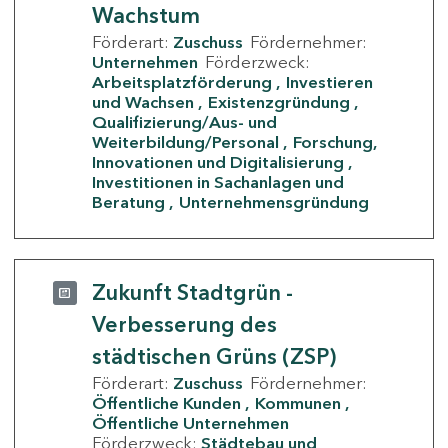
Wachstum
Förderart:
Zuschuss
Fördernehmer:
Unternehmen
Förderzweck:
Arbeitsplatzförderung
Investieren
und Wachsen
Existenzgründung
Qualifizierung/Aus- und
Weiterbildung/Personal
Forschung,
Innovationen und Digitalisierung
Investitionen in Sachanlagen und
Beratung
Unternehmensgründung
Zukunft Stadtgrün -
Verbesserung des
städtischen Grüns (ZSP)
Förderart:
Zuschuss
Fördernehmer:
Öffentliche Kunden
Kommunen
Öffentliche Unternehmen
Förderzweck:
Städtebau und