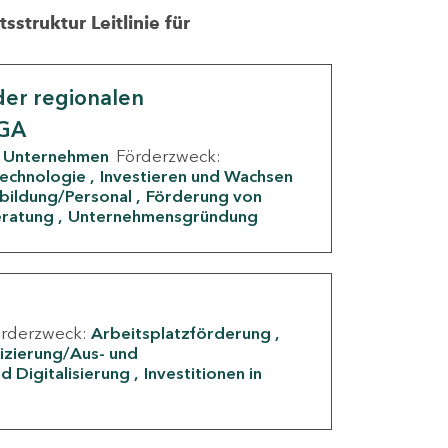
struktur Leitlinie für
er regionalen
IGA
Unternehmen
Förderzweck:
Technologie
Investieren und Wachsen
rbildung/Personal
Förderung von
eratung
Unternehmensgründung
örderzweck:
Arbeitsplatzförderung
fizierung/Aus- und
d Digitalisierung
Investitionen in
g