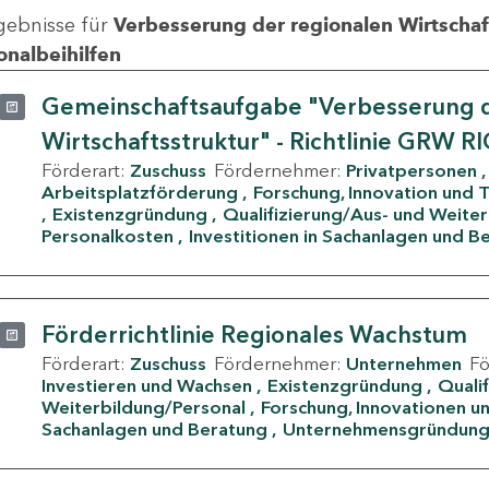
gebnisse für
Verbesserung der regionalen Wirtschafts
onalbeihilfen
Gemeinschaftsaufgabe "Verbesserung d
Wirtschaftsstruktur" - Richtlinie GRW R
Förderart:
Zuschuss
Fördernehmer:
Privatpersonen
Arbeitsplatzförderung
Forschung, Innovation und 
Existenzgründung
Qualifizierung/Aus- und Weite
Personalkosten
Investitionen in Sachanlagen und B
Förderrichtlinie Regionales Wachstum
Förderart:
Zuschuss
Fördernehmer:
Unternehmen
F
Investieren und Wachsen
Existenzgründung
Quali
Weiterbildung/Personal
Forschung, Innovationen un
Sachanlagen und Beratung
Unternehmensgründun