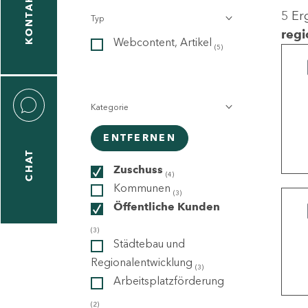
KONTAKT
5 Er
Typ
gen
regi
Webcontent, Artikel
n
(5)
Kategorie
ENTFERNEN
CHAT
icecenter
Zuschuss
(4)
Kommunen
(3)
Öffentliche Kunden
taktformular
(3)
Städtebau und
Regionalentwicklung
(3)
Arbeitsplatzförderung
erportal
(2)