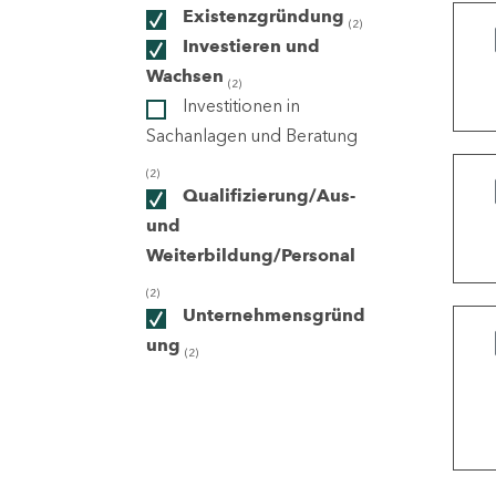
Existenzgründung
(2)
Investieren und
ndorte
Wachsen
(2)
Investitionen in
Sachanlagen und Beratung
(2)
Qualifizierung/Aus-
und
Weiterbildung/Personal
(2)
Unternehmensgründ
ung
(2)