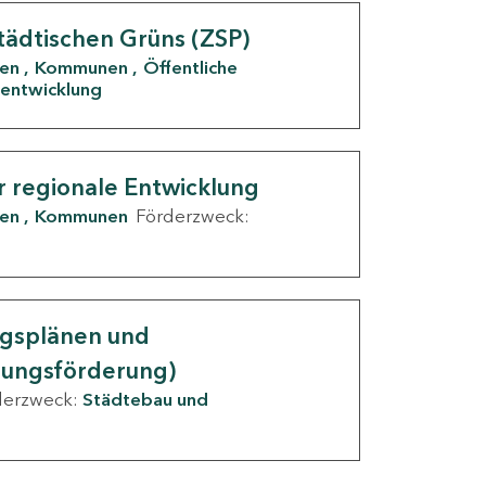
tädtischen Grüns (ZSP)
den
Kommunen
Öffentliche
entwicklung
r regionale Entwicklung
den
Kommunen
Förderzweck:
ngsplänen und
nungsförderung)
derzweck:
Städtebau und