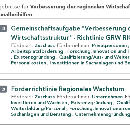
gebnisse für
Verbesserung der regionalen Wirtschafts
onalbeihilfen
Gemeinschaftsaufgabe "Verbesserung d
Wirtschaftsstruktur" - Richtlinie GRW R
Förderart:
Zuschuss
Fördernehmer:
Privatpersonen
Arbeitsplatzförderung
Forschung, Innovation und 
Existenzgründung
Qualifizierung/Aus- und Weite
Personalkosten
Investitionen in Sachanlagen und B
Förderrichtlinie Regionales Wachstum
Förderart:
Zuschuss
Fördernehmer:
Unternehmen
F
Investieren und Wachsen
Existenzgründung
Quali
Weiterbildung/Personal
Forschung, Innovationen un
Sachanlagen und Beratung
Unternehmensgründun