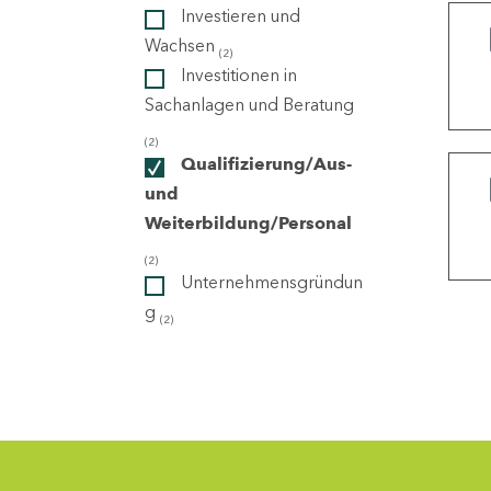
Investieren und
Wachsen
(2)
ndorte
Investitionen in
Sachanlagen und Beratung
(2)
Qualifizierung/Aus-
und
Weiterbildung/Personal
(2)
Unternehmensgründun
g
(2)