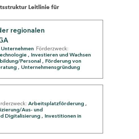
struktur Leitlinie für
er regionalen
IGA
Unternehmen
Förderzweck:
Technologie
Investieren und Wachsen
rbildung/Personal
Förderung von
eratung
Unternehmensgründung
örderzweck:
Arbeitsplatzförderung
fizierung/Aus- und
d Digitalisierung
Investitionen in
g