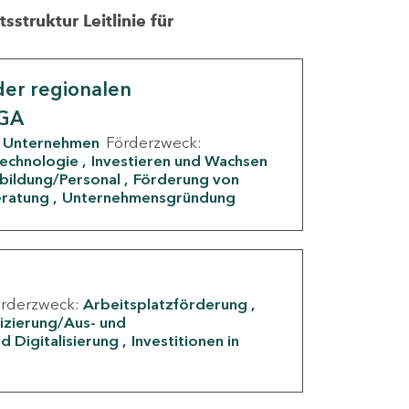
struktur Leitlinie für
er regionalen
IGA
Unternehmen
Förderzweck:
Technologie
Investieren und Wachsen
rbildung/Personal
Förderung von
eratung
Unternehmensgründung
örderzweck:
Arbeitsplatzförderung
fizierung/Aus- und
d Digitalisierung
Investitionen in
g