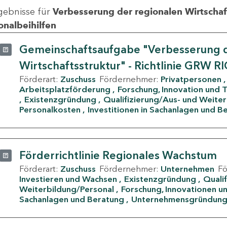
gebnisse für
Verbesserung der regionalen Wirtschafts
onalbeihilfen
Gemeinschaftsaufgabe "Verbesserung d
Wirtschaftsstruktur" - Richtlinie GRW R
Förderart:
Zuschuss
Fördernehmer:
Privatpersonen
Arbeitsplatzförderung
Forschung, Innovation und 
Existenzgründung
Qualifizierung/Aus- und Weite
Personalkosten
Investitionen in Sachanlagen und B
Förderrichtlinie Regionales Wachstum
Förderart:
Zuschuss
Fördernehmer:
Unternehmen
F
Investieren und Wachsen
Existenzgründung
Quali
Weiterbildung/Personal
Forschung, Innovationen un
Sachanlagen und Beratung
Unternehmensgründun