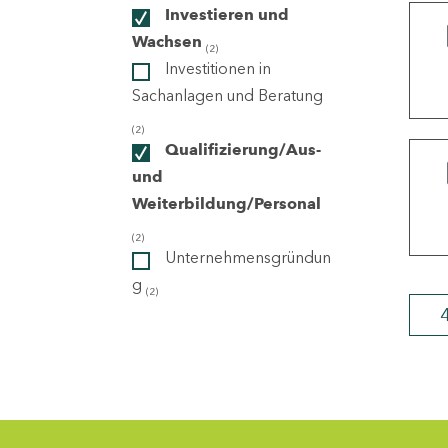
Investieren und
Wachsen
(2)
ndorte
Investitionen in
Sachanlagen und Beratung
(2)
Qualifizierung/Aus-
und
Weiterbildung/Personal
(2)
Unternehmensgründun
g
(2)