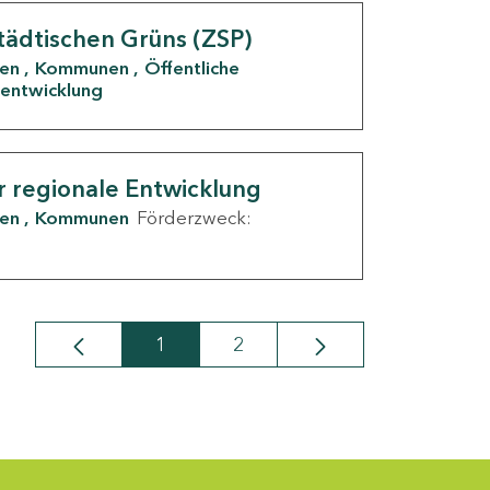
tädtischen Grüns (ZSP)
den
Kommunen
Öffentliche
entwicklung
r regionale Entwicklung
den
Kommunen
Förderzweck:
1
2
Seite
Seite