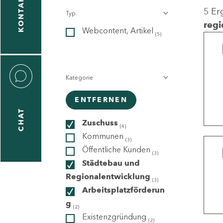
KONTAKT
5 Er
Typ
gen
regi
Webcontent, Artikel
n
(5)
Kategorie
ENTFERNEN
CHAT
icecenter
Zuschuss
(4)
Kommunen
(3)
Öffentliche Kunden
(3)
taktformular
Städtebau und
Regionalentwicklung
(3)
Arbeitsplatzförderun
g
erportal
(2)
Existenzgründung
(2)