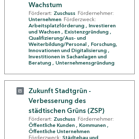
Wachstum
Förderart:
Zuschuss
Fördernehmer:
Unternehmen
Förderzweck:
Arbeitsplatzförderung
Investieren
und Wachsen
Existenzgründung
Qualifizierung/Aus- und
Weiterbildung/Personal
Forschung,
Innovationen und Digitalisierung
Investitionen in Sachanlagen und
Beratung
Unternehmensgründung
Zukunft Stadtgrün -
Verbesserung des
städtischen Grüns (ZSP)
Förderart:
Zuschuss
Fördernehmer:
Öffentliche Kunden
Kommunen
Öffentliche Unternehmen
Förderzweck:
Städtebau und