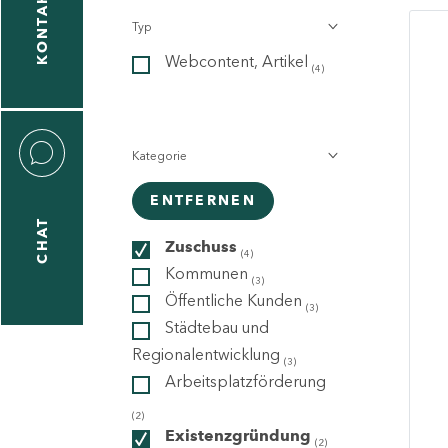
KONTAKT
Typ
gen
Webcontent, Artikel
n
(4)
Kategorie
ENTFERNEN
CHAT
icecenter
Zuschuss
(4)
Kommunen
(3)
Öffentliche Kunden
(3)
taktformular
Städtebau und
Regionalentwicklung
(3)
Arbeitsplatzförderung
erportal
(2)
Existenzgründung
(2)