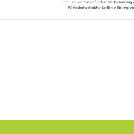
Verbesserung 
Schlüsselwörten gefunden:
Wirtschaftsstruktur Leitlinie für regio