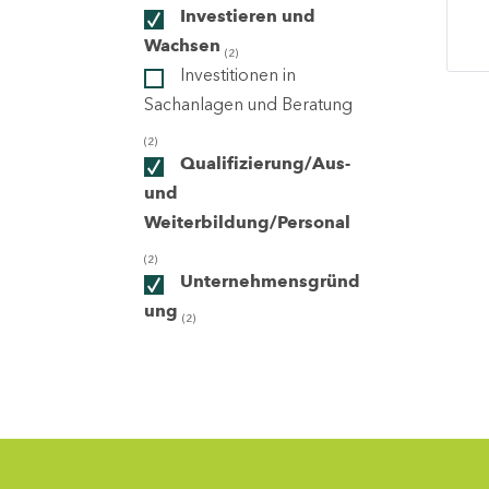
Investieren und
Wachsen
(2)
ndorte
Investitionen in
Sachanlagen und Beratung
(2)
Qualifizierung/Aus-
und
Weiterbildung/Personal
(2)
Unternehmensgründ
ung
(2)