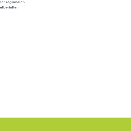
der regionalen
nalbeihilfen
.