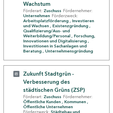
Wachstum
Förderart:
Zuschuss
Fördernehmer:
Unternehmen
Förderzweck:
Arbeitsplatzförderung
Investieren
und Wachsen
Existenzgründung
Qualifizierung/Aus- und
Weiterbildung/Personal
Forschung,
Innovationen und Digitalisierung
Investitionen in Sachanlagen und
Beratung
Unternehmensgründung
Zukunft Stadtgrün -
Verbesserung des
städtischen Grüns (ZSP)
Förderart:
Zuschuss
Fördernehmer:
Öffentliche Kunden
Kommunen
Öffentliche Unternehmen
Förderzweck:
Städtebau und