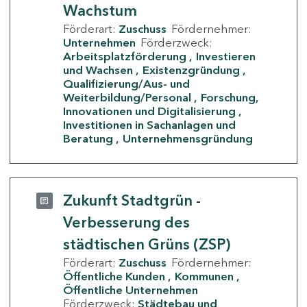
Wachstum
Förderart:
Zuschuss
Fördernehmer:
Unternehmen
Förderzweck:
Arbeitsplatzförderung
Investieren
und Wachsen
Existenzgründung
Qualifizierung/Aus- und
Weiterbildung/Personal
Forschung,
Innovationen und Digitalisierung
Investitionen in Sachanlagen und
Beratung
Unternehmensgründung
Zukunft Stadtgrün -
Verbesserung des
städtischen Grüns (ZSP)
Förderart:
Zuschuss
Fördernehmer:
Öffentliche Kunden
Kommunen
Öffentliche Unternehmen
Förderzweck:
Städtebau und