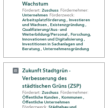
Wachstum
Förderart:
Zuschuss
Fördernehmer:
Unternehmen
Förderzweck:
Arbeitsplatzförderung
Investieren
und Wachsen
Existenzgründung
Qualifizierung/Aus- und
Weiterbildung/Personal
Forschung,
Innovationen und Digitalisierung
Investitionen in Sachanlagen und
Beratung
Unternehmensgründung
Zukunft Stadtgrün -
Verbesserung des
städtischen Grüns (ZSP)
Förderart:
Zuschuss
Fördernehmer:
Öffentliche Kunden
Kommunen
Öffentliche Unternehmen
Förderzweck:
Städtebau und