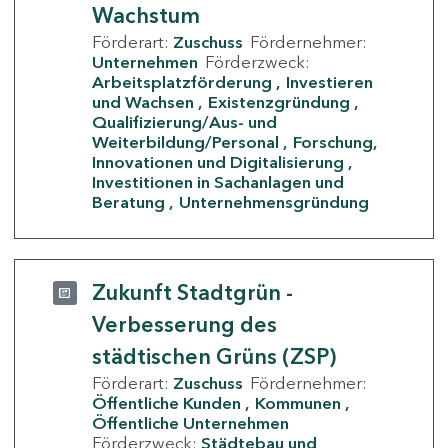
Wachstum
Förderart:
Zuschuss
Fördernehmer:
Unternehmen
Förderzweck:
Arbeitsplatzförderung
Investieren
und Wachsen
Existenzgründung
Qualifizierung/Aus- und
Weiterbildung/Personal
Forschung,
Innovationen und Digitalisierung
Investitionen in Sachanlagen und
Beratung
Unternehmensgründung
Zukunft Stadtgrün -
Verbesserung des
städtischen Grüns (ZSP)
Förderart:
Zuschuss
Fördernehmer:
Öffentliche Kunden
Kommunen
Öffentliche Unternehmen
Förderzweck:
Städtebau und