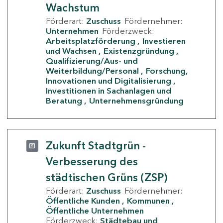
Wachstum
Förderart:
Zuschuss
Fördernehmer:
Unternehmen
Förderzweck:
Arbeitsplatzförderung
Investieren
und Wachsen
Existenzgründung
Qualifizierung/Aus- und
Weiterbildung/Personal
Forschung,
Innovationen und Digitalisierung
Investitionen in Sachanlagen und
Beratung
Unternehmensgründung
Zukunft Stadtgrün -
Verbesserung des
städtischen Grüns (ZSP)
Förderart:
Zuschuss
Fördernehmer:
Öffentliche Kunden
Kommunen
Öffentliche Unternehmen
Förderzweck:
Städtebau und