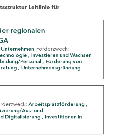
struktur Leitlinie für
er regionalen
IGA
Unternehmen
Förderzweck:
Technologie
Investieren und Wachsen
rbildung/Personal
Förderung von
eratung
Unternehmensgründung
örderzweck:
Arbeitsplatzförderung
fizierung/Aus- und
d Digitalisierung
Investitionen in
g