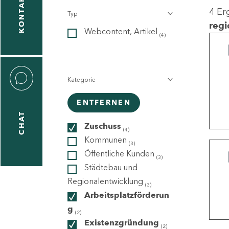
KONTAKT
4 Er
Typ
gen
regi
Webcontent, Artikel
n
(4)
Kategorie
ENTFERNEN
CHAT
icecenter
Zuschuss
(4)
Kommunen
(3)
Öffentliche Kunden
(3)
taktformular
Städtebau und
Regionalentwicklung
(3)
Arbeitsplatzförderun
g
erportal
(2)
Existenzgründung
(2)