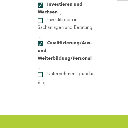
Investieren und
Wachsen
(2)
ndorte
Investitionen in
Sachanlagen und Beratung
(2)
Qualifizierung/Aus-
und
Weiterbildung/Personal
(2)
Unternehmensgründun
g
(2)