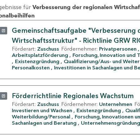
gebnisse für
Verbesserung der regionalen Wirtschafts
onalbeihilfen
Gemeinschaftsaufgabe "Verbesserung d
Wirtschaftsstruktur" - Richtlinie GRW R
Förderart:
Zuschuss
Fördernehmer:
Privatpersonen
Arbeitsplatzförderung
Forschung, Innovation und 
Existenzgründung
Qualifizierung/Aus- und Weite
Personalkosten
Investitionen in Sachanlagen und B
Förderrichtlinie Regionales Wachstum
Förderart:
Zuschuss
Fördernehmer:
Unternehmen
F
Investieren und Wachsen
Existenzgründung
Quali
Weiterbildung/Personal
Forschung, Innovationen un
Sachanlagen und Beratung
Unternehmensgründun