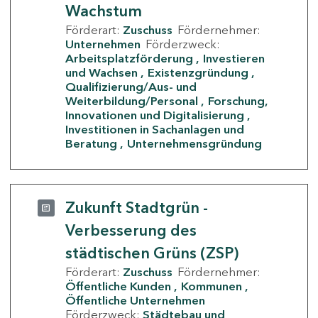
Wachstum
Förderart:
Zuschuss
Fördernehmer:
Unternehmen
Förderzweck:
Arbeitsplatzförderung
Investieren
und Wachsen
Existenzgründung
Qualifizierung/Aus- und
Weiterbildung/Personal
Forschung,
Innovationen und Digitalisierung
Investitionen in Sachanlagen und
Beratung
Unternehmensgründung
Zukunft Stadtgrün -
Verbesserung des
städtischen Grüns (ZSP)
Förderart:
Zuschuss
Fördernehmer:
Öffentliche Kunden
Kommunen
Öffentliche Unternehmen
Förderzweck:
Städtebau und