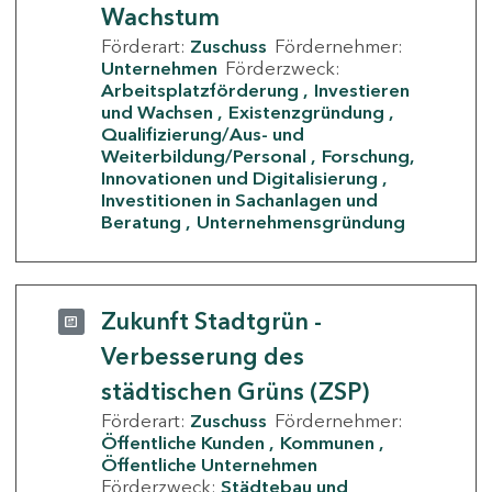
Wachstum
Förderart:
Zuschuss
Fördernehmer:
Unternehmen
Förderzweck:
Arbeitsplatzförderung
Investieren
und Wachsen
Existenzgründung
Qualifizierung/Aus- und
Weiterbildung/Personal
Forschung,
Innovationen und Digitalisierung
Investitionen in Sachanlagen und
Beratung
Unternehmensgründung
Zukunft Stadtgrün -
Verbesserung des
städtischen Grüns (ZSP)
Förderart:
Zuschuss
Fördernehmer:
Öffentliche Kunden
Kommunen
Öffentliche Unternehmen
Förderzweck:
Städtebau und