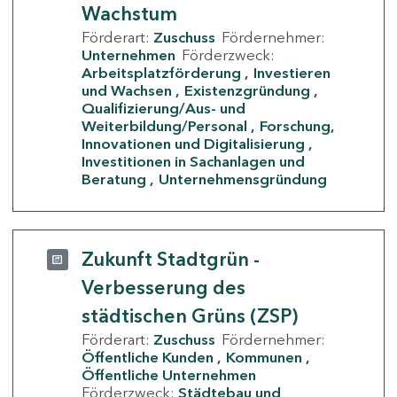
Wachstum
Förderart:
Zuschuss
Fördernehmer:
Unternehmen
Förderzweck:
Arbeitsplatzförderung
Investieren
und Wachsen
Existenzgründung
Qualifizierung/Aus- und
Weiterbildung/Personal
Forschung,
Innovationen und Digitalisierung
Investitionen in Sachanlagen und
Beratung
Unternehmensgründung
Zukunft Stadtgrün -
Verbesserung des
städtischen Grüns (ZSP)
Förderart:
Zuschuss
Fördernehmer:
Öffentliche Kunden
Kommunen
Öffentliche Unternehmen
Förderzweck:
Städtebau und