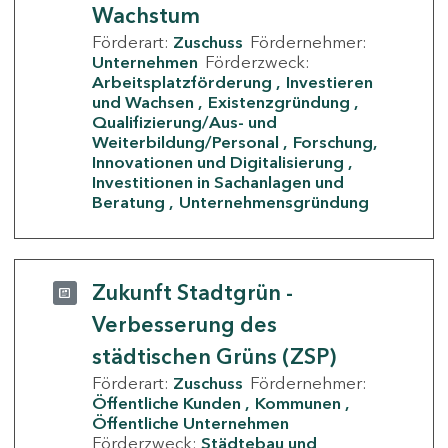
Wachstum
Förderart:
Zuschuss
Fördernehmer:
Unternehmen
Förderzweck:
Arbeitsplatzförderung
Investieren
und Wachsen
Existenzgründung
Qualifizierung/Aus- und
Weiterbildung/Personal
Forschung,
Innovationen und Digitalisierung
Investitionen in Sachanlagen und
Beratung
Unternehmensgründung
Zukunft Stadtgrün -
Verbesserung des
städtischen Grüns (ZSP)
Förderart:
Zuschuss
Fördernehmer:
Öffentliche Kunden
Kommunen
Öffentliche Unternehmen
Förderzweck:
Städtebau und