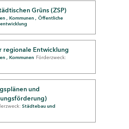
tädtischen Grüns (ZSP)
den
Kommunen
Öffentliche
entwicklung
r regionale Entwicklung
den
Kommunen
Förderzweck:
ngsplänen und
nungsförderung)
derzweck:
Städtebau und