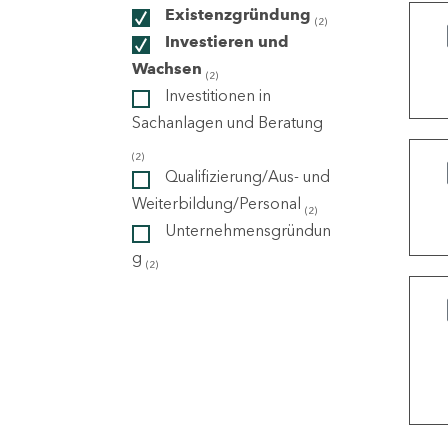
Existenzgründung
(2)
Investieren und
ndorte
Wachsen
(2)
Investitionen in
Sachanlagen und Beratung
(2)
Qualifizierung/Aus- und
Weiterbildung/Personal
(2)
Unternehmensgründun
g
(2)