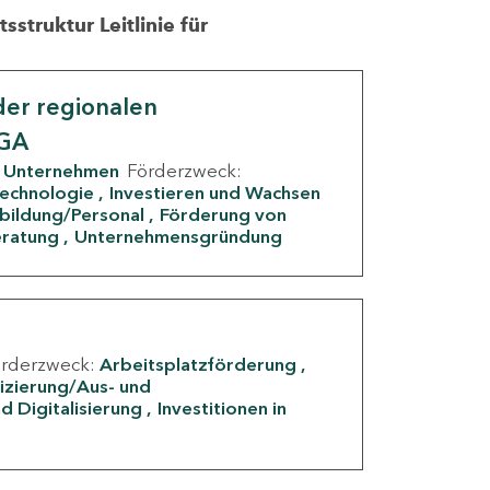
struktur Leitlinie für
er regionalen
IGA
Unternehmen
Förderzweck:
Technologie
Investieren und Wachsen
rbildung/Personal
Förderung von
eratung
Unternehmensgründung
örderzweck:
Arbeitsplatzförderung
fizierung/Aus- und
d Digitalisierung
Investitionen in
g