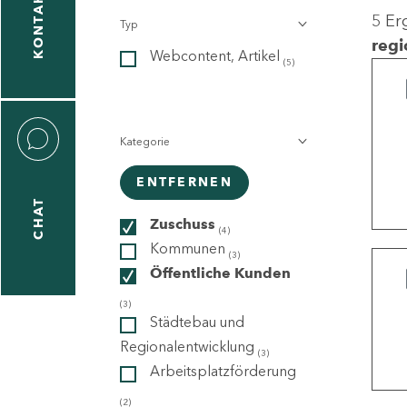
KONTAKT
5 Er
Typ
gen
regi
Webcontent, Artikel
n
(5)
Kategorie
ENTFERNEN
CHAT
icecenter
Zuschuss
(4)
Kommunen
(3)
Öffentliche Kunden
taktformular
(3)
Städtebau und
Regionalentwicklung
(3)
Arbeitsplatzförderung
erportal
(2)