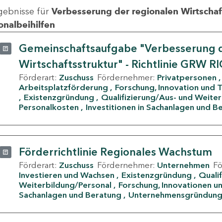
gebnisse für
Verbesserung der regionalen Wirtschafts
onalbeihilfen
Gemeinschaftsaufgabe "Verbesserung d
Wirtschaftsstruktur" - Richtlinie GRW R
Förderart:
Zuschuss
Fördernehmer:
Privatpersonen
Arbeitsplatzförderung
Forschung, Innovation und 
Existenzgründung
Qualifizierung/Aus- und Weite
Personalkosten
Investitionen in Sachanlagen und B
Förderrichtlinie Regionales Wachstum
Förderart:
Zuschuss
Fördernehmer:
Unternehmen
F
Investieren und Wachsen
Existenzgründung
Quali
Weiterbildung/Personal
Forschung, Innovationen un
Sachanlagen und Beratung
Unternehmensgründun