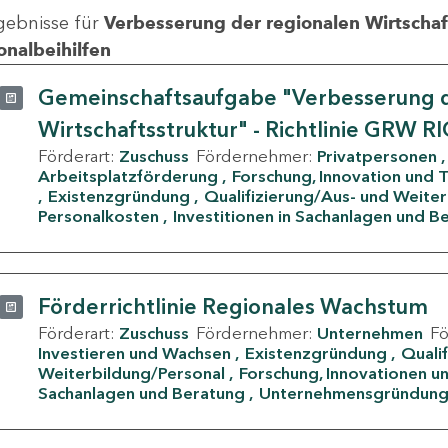
gebnisse für
Verbesserung der regionalen Wirtschafts
onalbeihilfen
Gemeinschaftsaufgabe "Verbesserung d
Wirtschaftsstruktur" - Richtlinie GRW R
Förderart:
Zuschuss
Fördernehmer:
Privatpersonen
Arbeitsplatzförderung
Forschung, Innovation und 
Existenzgründung
Qualifizierung/Aus- und Weite
Personalkosten
Investitionen in Sachanlagen und B
Förderrichtlinie Regionales Wachstum
Förderart:
Zuschuss
Fördernehmer:
Unternehmen
F
Investieren und Wachsen
Existenzgründung
Quali
Weiterbildung/Personal
Forschung, Innovationen un
Sachanlagen und Beratung
Unternehmensgründun