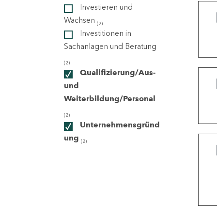
Investieren und
Wachsen
(2)
ndorte
Investitionen in
Sachanlagen und Beratung
(2)
Qualifizierung/Aus-
und
Weiterbildung/Personal
(2)
Unternehmensgründ
ung
(2)