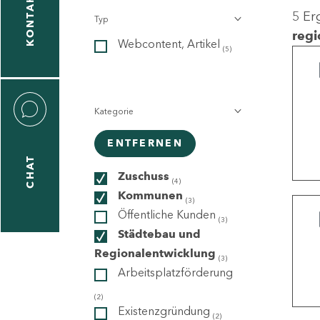
KONTAKT
5 Er
Typ
gen
regi
Webcontent, Artikel
n
(5)
Kategorie
ENTFERNEN
CHAT
icecenter
Zuschuss
(4)
Kommunen
(3)
Öffentliche Kunden
(3)
taktformular
Städtebau und
Regionalentwicklung
(3)
Arbeitsplatzförderung
erportal
(2)
Existenzgründung
(2)