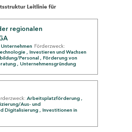
struktur Leitlinie für
er regionalen
IGA
Unternehmen
Förderzweck:
Technologie
Investieren und Wachsen
rbildung/Personal
Förderung von
eratung
Unternehmensgründung
örderzweck:
Arbeitsplatzförderung
fizierung/Aus- und
d Digitalisierung
Investitionen in
g