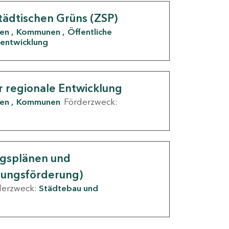
tädtischen Grüns (ZSP)
den
Kommunen
Öffentliche
entwicklung
r regionale Entwicklung
den
Kommunen
Förderzweck:
ngsplänen und
nungsförderung)
derzweck:
Städtebau und