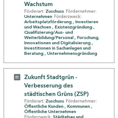
Wachstum
Förderart:
Zuschuss
Fördernehmer:
Unternehmen
Förderzweck:
Arbeitsplatzförderung
Investieren
und Wachsen
Existenzgründung
Qualifizierung/Aus- und
Weiterbildung/Personal
Forschung,
Innovationen und Digitalisierung
Investitionen in Sachanlagen und
Beratung
Unternehmensgründung
Zukunft Stadtgrün -
Verbesserung des
städtischen Grüns (ZSP)
Förderart:
Zuschuss
Fördernehmer:
Öffentliche Kunden
Kommunen
Öffentliche Unternehmen
Förderzweck:
Städtebau und