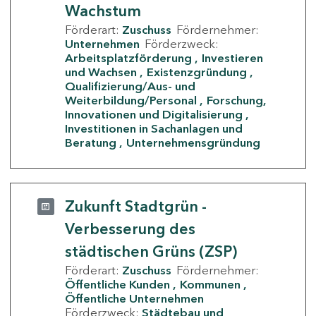
Wachstum
Förderart:
Zuschuss
Fördernehmer:
Unternehmen
Förderzweck:
Arbeitsplatzförderung
Investieren
und Wachsen
Existenzgründung
Qualifizierung/Aus- und
Weiterbildung/Personal
Forschung,
Innovationen und Digitalisierung
Investitionen in Sachanlagen und
Beratung
Unternehmensgründung
Zukunft Stadtgrün -
Verbesserung des
städtischen Grüns (ZSP)
Förderart:
Zuschuss
Fördernehmer:
Öffentliche Kunden
Kommunen
Öffentliche Unternehmen
Förderzweck:
Städtebau und