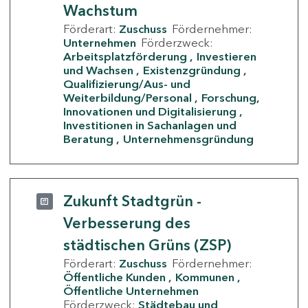
Wachstum
Förderart:
Zuschuss
Fördernehmer:
Unternehmen
Förderzweck:
Arbeitsplatzförderung
Investieren
und Wachsen
Existenzgründung
Qualifizierung/Aus- und
Weiterbildung/Personal
Forschung,
Innovationen und Digitalisierung
Investitionen in Sachanlagen und
Beratung
Unternehmensgründung
Zukunft Stadtgrün -
Verbesserung des
städtischen Grüns (ZSP)
Förderart:
Zuschuss
Fördernehmer:
Öffentliche Kunden
Kommunen
Öffentliche Unternehmen
Förderzweck:
Städtebau und