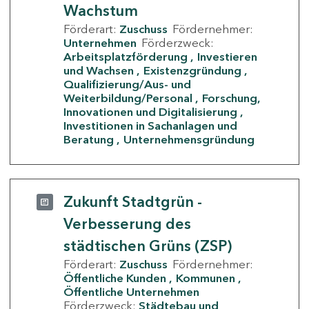
Wachstum
Förderart:
Zuschuss
Fördernehmer:
Unternehmen
Förderzweck:
Arbeitsplatzförderung
Investieren
und Wachsen
Existenzgründung
Qualifizierung/Aus- und
Weiterbildung/Personal
Forschung,
Innovationen und Digitalisierung
Investitionen in Sachanlagen und
Beratung
Unternehmensgründung
Zukunft Stadtgrün -
Verbesserung des
städtischen Grüns (ZSP)
Förderart:
Zuschuss
Fördernehmer:
Öffentliche Kunden
Kommunen
Öffentliche Unternehmen
Förderzweck:
Städtebau und