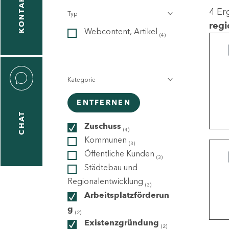
KONTAKT
4 Er
Typ
gen
regi
Webcontent, Artikel
n
(4)
Kategorie
ENTFERNEN
CHAT
icecenter
Zuschuss
(4)
Kommunen
(3)
Öffentliche Kunden
(3)
taktformular
Städtebau und
Regionalentwicklung
(3)
Arbeitsplatzförderun
g
erportal
(2)
Existenzgründung
(2)