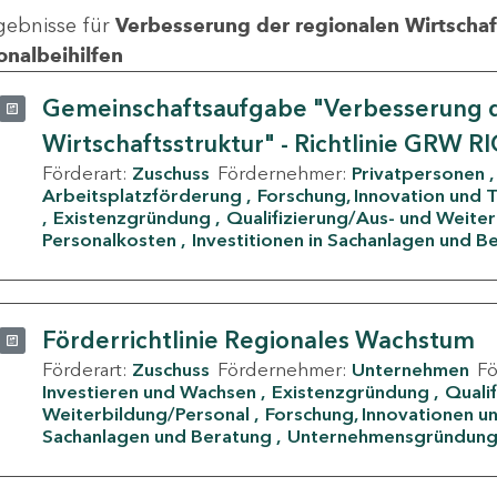
gebnisse für
Verbesserung der regionalen Wirtschafts
onalbeihilfen
Gemeinschaftsaufgabe "Verbesserung d
Wirtschaftsstruktur" - Richtlinie GRW R
Förderart:
Zuschuss
Fördernehmer:
Privatpersonen
Arbeitsplatzförderung
Forschung, Innovation und 
Existenzgründung
Qualifizierung/Aus- und Weite
Personalkosten
Investitionen in Sachanlagen und B
Förderrichtlinie Regionales Wachstum
Förderart:
Zuschuss
Fördernehmer:
Unternehmen
F
Investieren und Wachsen
Existenzgründung
Quali
Weiterbildung/Personal
Forschung, Innovationen un
Sachanlagen und Beratung
Unternehmensgründun