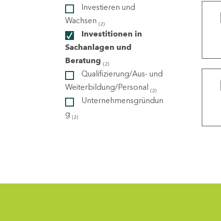
Investieren und
Wachsen
(2)
ndorte
Investitionen in
Sachanlagen und
Beratung
(2)
Qualifizierung/Aus- und
Weiterbildung/Personal
(2)
Unternehmensgründun
g
(2)