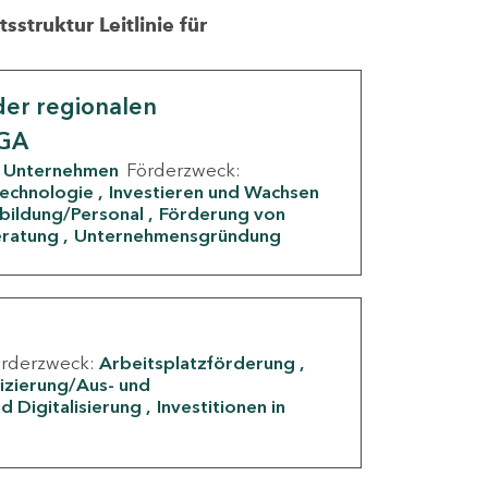
struktur Leitlinie für
er regionalen
IGA
Unternehmen
Förderzweck:
Technologie
Investieren und Wachsen
rbildung/Personal
Förderung von
eratung
Unternehmensgründung
örderzweck:
Arbeitsplatzförderung
fizierung/Aus- und
d Digitalisierung
Investitionen in
g