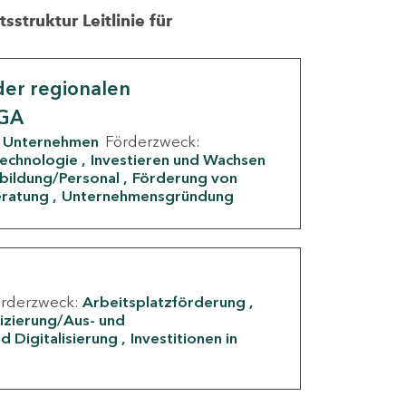
struktur Leitlinie für
er regionalen
IGA
Unternehmen
Förderzweck:
Technologie
Investieren und Wachsen
rbildung/Personal
Förderung von
eratung
Unternehmensgründung
örderzweck:
Arbeitsplatzförderung
fizierung/Aus- und
d Digitalisierung
Investitionen in
g