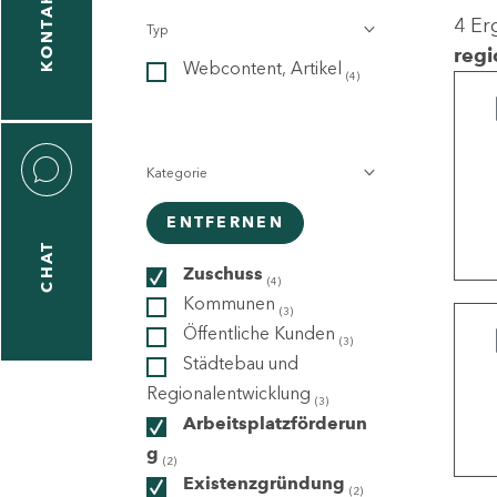
KONTAKT
4 Er
Typ
gen
regi
Webcontent, Artikel
n
(4)
Kategorie
ENTFERNEN
CHAT
icecenter
Zuschuss
(4)
Kommunen
(3)
Öffentliche Kunden
(3)
taktformular
Städtebau und
Regionalentwicklung
(3)
Arbeitsplatzförderun
g
erportal
(2)
Existenzgründung
(2)