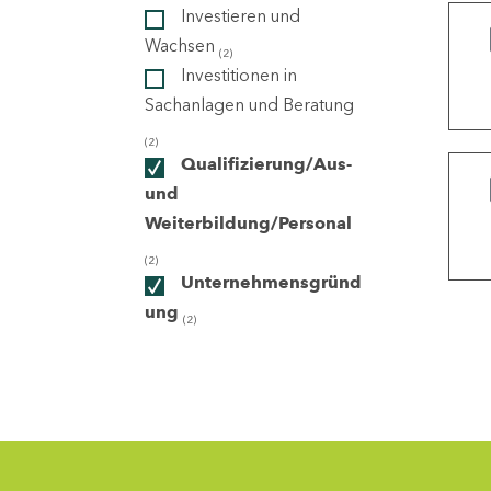
Investieren und
Wachsen
(2)
ndorte
Investitionen in
Sachanlagen und Beratung
(2)
Qualifizierung/Aus-
und
Weiterbildung/Personal
(2)
Unternehmensgründ
ung
(2)