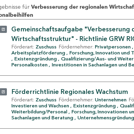
gebnisse für
Verbesserung der regionalen Wirtschafts
onalbeihilfen
Gemeinschaftsaufgabe "Verbesserung d
Wirtschaftsstruktur" - Richtlinie GRW R
Förderart:
Zuschuss
Fördernehmer:
Privatpersonen
Arbeitsplatzförderung
Forschung, Innovation und 
Existenzgründung
Qualifizierung/Aus- und Weite
Personalkosten
Investitionen in Sachanlagen und B
Förderrichtlinie Regionales Wachstum
Förderart:
Zuschuss
Fördernehmer:
Unternehmen
F
Investieren und Wachsen
Existenzgründung
Quali
Weiterbildung/Personal
Forschung, Innovationen un
Sachanlagen und Beratung
Unternehmensgründun