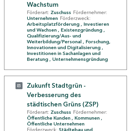
Wachstum
Förderart:
Zuschuss
Fördernehmer:
Unternehmen
Förderzweck:
Arbeitsplatzförderung
Investieren
und Wachsen
Existenzgründung
Qualifizierung/Aus- und
Weiterbildung/Personal
Forschung,
Innovationen und Digitalisierung
Investitionen in Sachanlagen und
Beratung
Unternehmensgründung
Zukunft Stadtgrün -
Verbesserung des
städtischen Grüns (ZSP)
Förderart:
Zuschuss
Fördernehmer:
Öffentliche Kunden
Kommunen
Öffentliche Unternehmen
Förderzweck:
Städtebau und