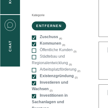
n
Kategorie
:
ENTFERNEN
Zuschuss
(4)
CHAT
Kommunen
(3)
icecenter
Öffentliche Kunden
(3)
Städtebau und
Regionalentwicklung
(3)
taktformular
Arbeitsplatzförderung
(2)
Existenzgründung
(2)
Investieren und
erportal
Wachsen
(2)
Investitionen in
Sachanlagen und