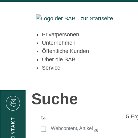
Privatpersonen
Unternehmen
Öffentliche Kunden
Über die SAB
Service
Suche
den
5 Er
Typ
KONTAKT
Webcontent, Artikel
(5)
gen