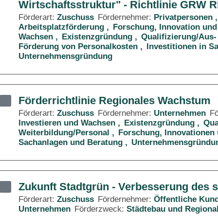
Wirtschaftsstruktur" - Richtlinie GRW 
Förderart:
Zuschuss
Fördernehmer:
Privatpersonen
Arbeitsplatzförderung
Forschung, Innovation und
Wachsen
Existenzgründung
Qualifizierung/Aus-
Förderung von Personalkosten
Investitionen in 
Unternehmensgründung
Förderrichtlinie Regionales Wachstum
Förderart:
Zuschuss
Fördernehmer:
Unternehmen
F
Investieren und Wachsen
Existenzgründung
Qua
Weiterbildung/Personal
Forschung, Innovationen 
Sachanlagen und Beratung
Unternehmensgründu
Zukunft Stadtgrün - Verbesserung des 
Förderart:
Zuschuss
Fördernehmer:
Öffentliche Kun
Unternehmen
Förderzweck:
Städtebau und Regiona