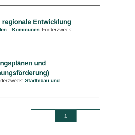
r regionale Entwicklung
den
Kommunen
Förderzweck:
ungsplänen und
nungsförderung)
rderzweck:
Städtebau und
1
Seite