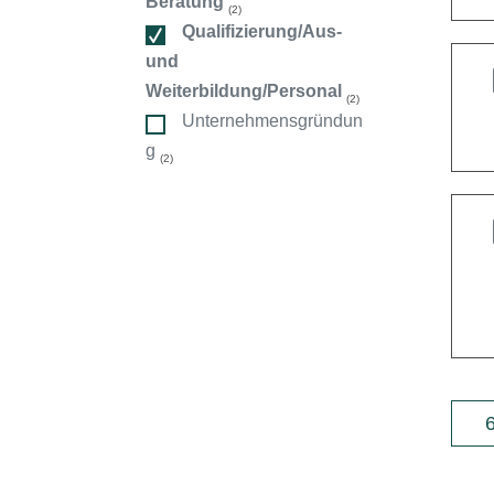
Beratung
ndorte
(2)
Qualifizierung/Aus-
und
Weiterbildung/Personal
(2)
Unternehmensgründun
g
(2)
6