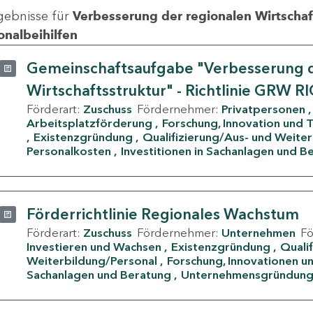
gebnisse für
Verbesserung der regionalen Wirtschafts
onalbeihilfen
Gemeinschaftsaufgabe "Verbesserung d
Wirtschaftsstruktur" - Richtlinie GRW R
Förderart:
Zuschuss
Fördernehmer:
Privatpersonen
Arbeitsplatzförderung
Forschung, Innovation und 
Existenzgründung
Qualifizierung/Aus- und Weite
Personalkosten
Investitionen in Sachanlagen und B
Förderrichtlinie Regionales Wachstum
Förderart:
Zuschuss
Fördernehmer:
Unternehmen
F
Investieren und Wachsen
Existenzgründung
Quali
Weiterbildung/Personal
Forschung, Innovationen un
Sachanlagen und Beratung
Unternehmensgründun