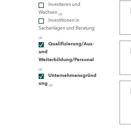
Investieren und
Wachsen
(2)
ndorte
Investitionen in
Sachanlagen und Beratung
(2)
Qualifizierung/Aus-
und
Weiterbildung/Personal
(2)
Unternehmensgründ
ung
(2)