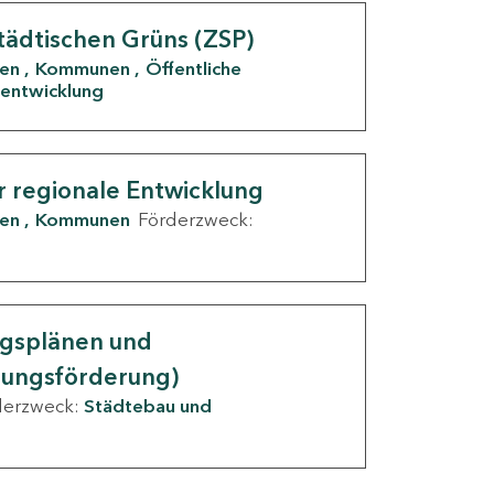
tädtischen Grüns (ZSP)
den
Kommunen
Öffentliche
entwicklung
r regionale Entwicklung
den
Kommunen
Förderzweck:
ngsplänen und
nungsförderung)
derzweck:
Städtebau und