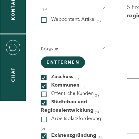
KONTAKT
5 Er
Typ
gen
regi
Webcontent, Artikel
n
(5)
Kategorie
ENTFERNEN
CHAT
icecenter
Zuschuss
(4)
Kommunen
(3)
Öffentliche Kunden
(3)
taktformular
Städtebau und
Regionalentwicklung
(3)
Arbeitsplatzförderung
erportal
(2)
Existenzgründung
(2)