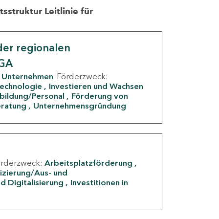
struktur Leitlinie für
er regionalen
IGA
Unternehmen
Förderzweck:
Technologie
Investieren und Wachsen
rbildung/Personal
Förderung von
eratung
Unternehmensgründung
örderzweck:
Arbeitsplatzförderung
fizierung/Aus- und
d Digitalisierung
Investitionen in
g