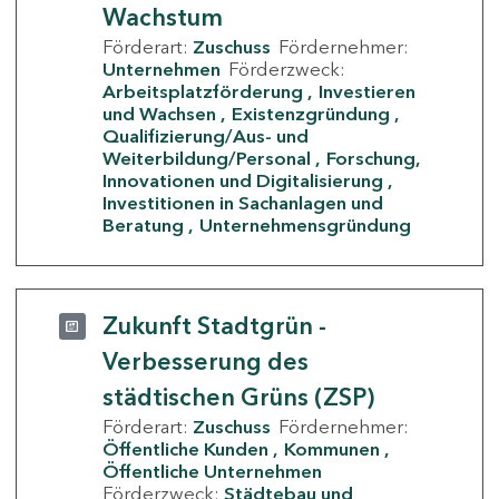
Wachstum
Förderart:
Zuschuss
Fördernehmer:
Unternehmen
Förderzweck:
Arbeitsplatzförderung
Investieren
und Wachsen
Existenzgründung
Qualifizierung/Aus- und
Weiterbildung/Personal
Forschung,
Innovationen und Digitalisierung
Investitionen in Sachanlagen und
Beratung
Unternehmensgründung
Zukunft Stadtgrün -
Verbesserung des
städtischen Grüns (ZSP)
Förderart:
Zuschuss
Fördernehmer:
Öffentliche Kunden
Kommunen
Öffentliche Unternehmen
Förderzweck:
Städtebau und