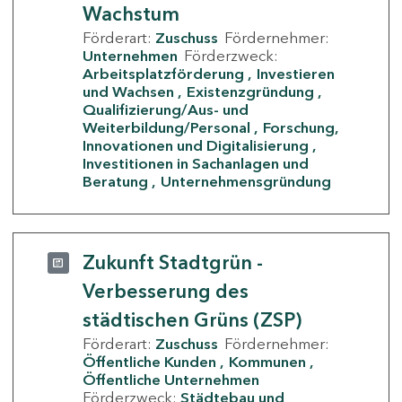
Wachstum
Förderart:
Zuschuss
Fördernehmer:
Unternehmen
Förderzweck:
Arbeitsplatzförderung
Investieren
und Wachsen
Existenzgründung
Qualifizierung/Aus- und
Weiterbildung/Personal
Forschung,
Innovationen und Digitalisierung
Investitionen in Sachanlagen und
Beratung
Unternehmensgründung
Zukunft Stadtgrün -
Verbesserung des
städtischen Grüns (ZSP)
Förderart:
Zuschuss
Fördernehmer:
Öffentliche Kunden
Kommunen
Öffentliche Unternehmen
Förderzweck:
Städtebau und