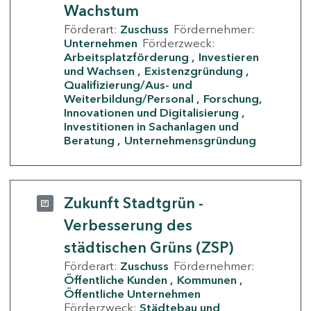
Wachstum
Förderart:
Zuschuss
Fördernehmer:
Unternehmen
Förderzweck:
Arbeitsplatzförderung
Investieren
und Wachsen
Existenzgründung
Qualifizierung/Aus- und
Weiterbildung/Personal
Forschung,
Innovationen und Digitalisierung
Investitionen in Sachanlagen und
Beratung
Unternehmensgründung
Zukunft Stadtgrün -
Verbesserung des
städtischen Grüns (ZSP)
Förderart:
Zuschuss
Fördernehmer:
Öffentliche Kunden
Kommunen
Öffentliche Unternehmen
Förderzweck:
Städtebau und