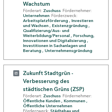
Wachstum
Förderart:
Zuschuss
Fördernehmer:
Unternehmen
Förderzweck:
Arbeitsplatzförderung
Investieren
und Wachsen
Existenzgründung
Qualifizierung/Aus- und
Weiterbildung/Personal
Forschung,
Innovationen und Digitalisierung
Investitionen in Sachanlagen und
Beratung
Unternehmensgründung
Zukunft Stadtgrün -
Verbesserung des
städtischen Grüns (ZSP)
Förderart:
Zuschuss
Fördernehmer:
Öffentliche Kunden
Kommunen
Öffentliche Unternehmen
Förderzweck:
Städtebau und