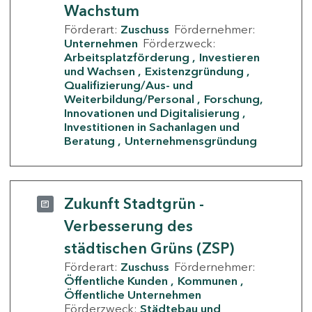
Wachstum
Förderart:
Zuschuss
Fördernehmer:
Unternehmen
Förderzweck:
Arbeitsplatzförderung
Investieren
und Wachsen
Existenzgründung
Qualifizierung/Aus- und
Weiterbildung/Personal
Forschung,
Innovationen und Digitalisierung
Investitionen in Sachanlagen und
Beratung
Unternehmensgründung
Zukunft Stadtgrün -
Verbesserung des
städtischen Grüns (ZSP)
Förderart:
Zuschuss
Fördernehmer:
Öffentliche Kunden
Kommunen
Öffentliche Unternehmen
Förderzweck:
Städtebau und