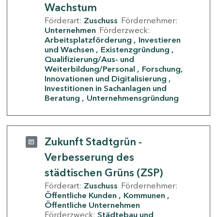
Wachstum
Förderart:
Zuschuss
Fördernehmer:
Unternehmen
Förderzweck:
Arbeitsplatzförderung
Investieren
und Wachsen
Existenzgründung
Qualifizierung/Aus- und
Weiterbildung/Personal
Forschung,
Innovationen und Digitalisierung
Investitionen in Sachanlagen und
Beratung
Unternehmensgründung
Zukunft Stadtgrün -
Verbesserung des
städtischen Grüns (ZSP)
Förderart:
Zuschuss
Fördernehmer:
Öffentliche Kunden
Kommunen
Öffentliche Unternehmen
Förderzweck:
Städtebau und